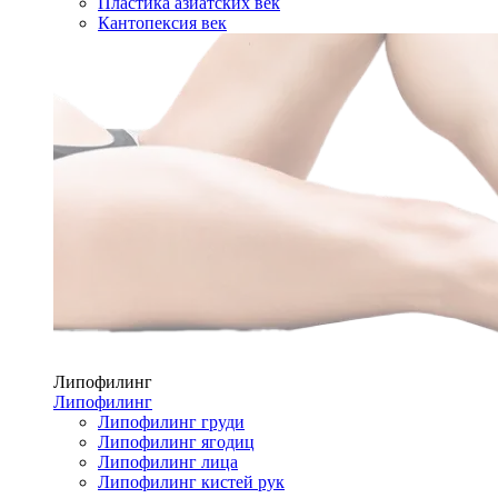
Пластика азиатских век
Кантопексия век
Липофилинг
Липофилинг
Липофилинг груди
Липофилинг ягодиц
Липофилинг лица
Липофилинг кистей рук