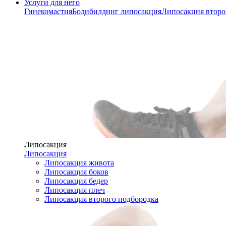
Услуги для него
Гинекомастия
Бодибилдинг липосакция
Липосакция второ
Липосакция
Липосакция
Липосакция живота
Липосакция боков
Липосакция бедер
Липосакция плеч
Липосакция второго подбородка