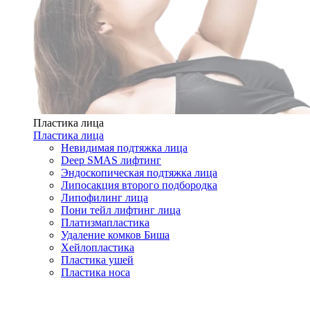
Пластика лица
Пластика лица
Невидимая подтяжка лица
Deep SMAS лифтинг
Эндоскопическая подтяжка лица
Липосакция второго подбородка
Липофилинг лица
Пони тейл лифтинг лица
Платизмапластика
Удаление комков Биша
Хейлопластика
Пластика ушей
Пластика носа