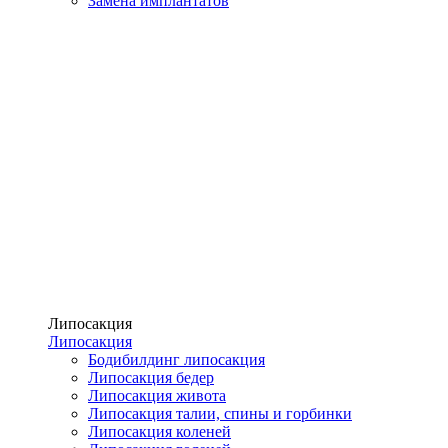
Замена имплантатов
Липосакция
Липосакция
Бодибилдинг липосакция
Липосакция бедер
Липосакция живота
Липосакция талии, спины и горбинки
Липосакция коленей