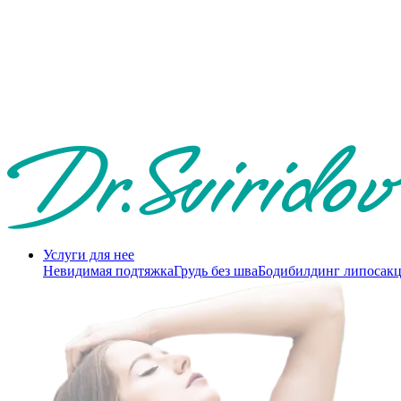
Услуги для нее
Невидимая подтяжка
Грудь без шва
Бодибилдинг липосак