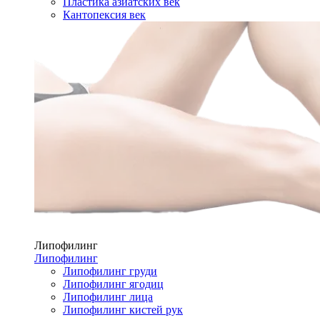
Пластика азиатских век
Кантопексия век
Липофилинг
Липофилинг
Липофилинг груди
Липофилинг ягодиц
Липофилинг лица
Липофилинг кистей рук