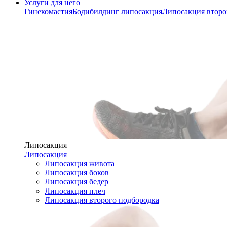
Услуги для него
Гинекомастия
Бодибилдинг липосакция
Липосакция второ
Липосакция
Липосакция
Липосакция живота
Липосакция боков
Липосакция бедер
Липосакция плеч
Липосакция второго подбородка