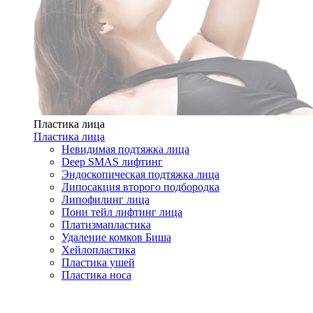
Пластика лица
Пластика лица
Невидимая подтяжка лица
Deep SMAS лифтинг
Эндоскопическая подтяжка лица
Липосакция второго подбородка
Липофилинг лица
Пони тейл лифтинг лица
Платизмапластика
Удаление комков Биша
Хейлопластика
Пластика ушей
Пластика носа