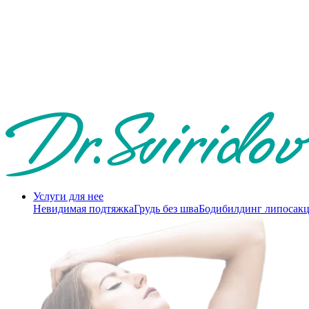
Услуги для нее
Невидимая подтяжка
Грудь без шва
Бодибилдинг липосак