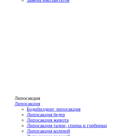
Замена имплантатов
Липосакция
Липосакция
Бодибилдинг липосакция
Липосакция бедер
Липосакция живота
Липосакция талии, спины и горбинки
Липосакция коленей