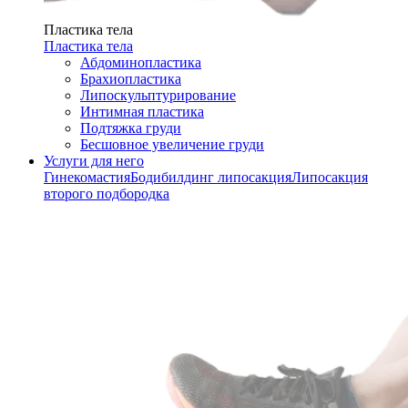
Пластика тела
Пластика тела
Абдоминопластика
Брахиопластика
Липоскульптурирование
Интимная пластика
Подтяжка груди
Бесшовное увеличение груди
Услуги для него
Гинекомастия
Бодибилдинг липосакция
Липосакция
второго подбородка