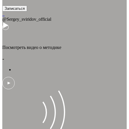
Записаться
@Sergey_sviridov_official
Посмотреть видео о методике
-