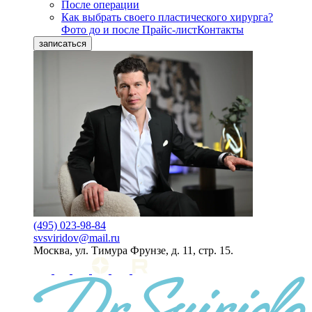
После операции
Как выбрать своего пластического хирурга?
Фото до и после
Прайс-лист
Контакты
записаться
(495) 023-98-84
svsviridov@mail.ru
Москва, ул. Тимура Фрунзе, д. 11, стр. 15.