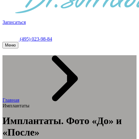
Записаться
(495) 023-98-84
Меню
Главная
Имплантаты
Имплантаты. Фото «До» и
«После»