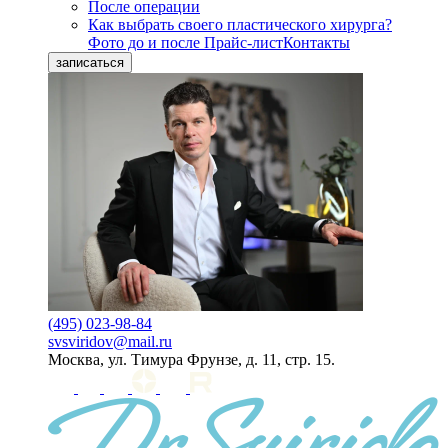
После операции
Как выбрать своего пластического хирурга?
Фото до и после
Прайс-лист
Контакты
записаться
(495) 023-98-84
svsviridov@mail.ru
Москва, ул. Тимура Фрунзе, д. 11, стр. 15.