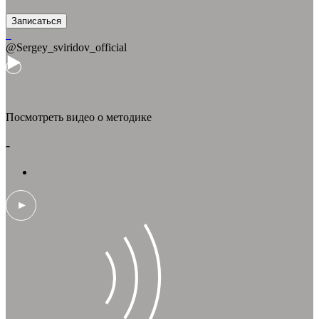
Записаться
@Sergey_sviridov_official
Посмотреть видео о методике
-