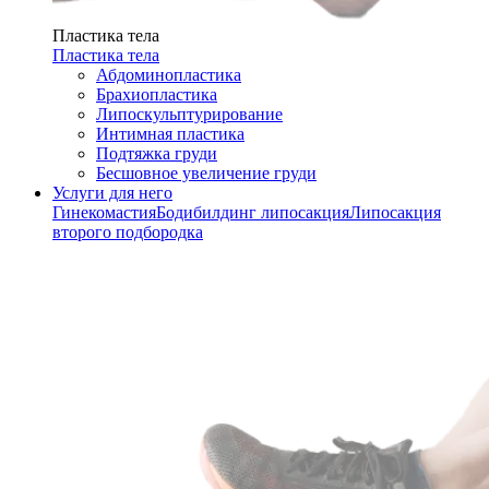
Пластика тела
Пластика тела
Абдоминопластика
Брахиопластика
Липоскульптурирование
Интимная пластика
Подтяжка груди
Бесшовное увеличение груди
Услуги для него
Гинекомастия
Бодибилдинг липосакция
Липосакция
второго подбородка