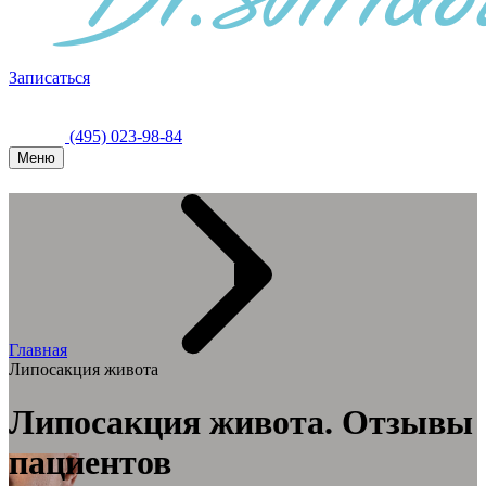
Записаться
(495) 023-98-84
Меню
Главная
Липосакция живота
Липосакция живота. Отзывы
пациентов