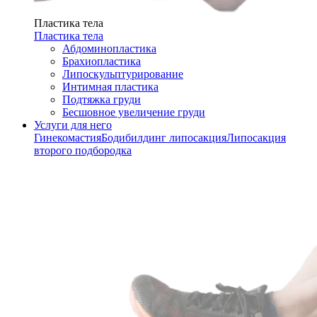
Пластика тела
Пластика тела
Абдоминопластика
Брахиопластика
Липоскульптурирование
Интимная пластика
Подтяжка груди
Бесшовное увеличение груди
Услуги для него
Гинекомастия
Бодибилдинг липосакция
Липосакция
второго подбородка