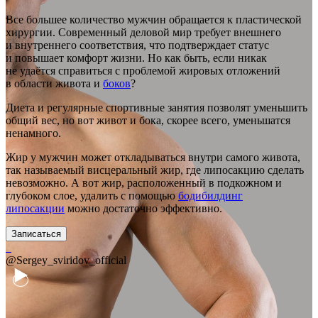
Все большее количество мужчин обращается к пластической
хирургии. Современный деловой мир требует внешнего
и внутреннего соответствия, что подтверждает статус
и повышает комфорт жизни. Но как быть, если никак
не удаётся справиться с проблемой жировых отложений
в области живота и
боков
?
Диета и регулярные спортивные занятия позволят уменьшить
общий вес, но вот живот и бока, скорее всего, уменьшатся
ненамного.
Жир у мужчин может откладываться внутри самого живота,
так называемый висцеральный жир, где липосакцию сделать
невозможно. А вот жир, расположенный в подкожном и
глубоком слое, удалить с помощью
бодибилдинг
липосакции
можно достаточно эффективно.
Записаться
@Sergey_sviridov_official