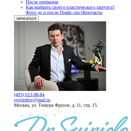
После операции
Как выбрать своего пластического хирурга?
Фото до и после
Прайс-лист
Контакты
записаться
(495) 023-98-84
svsviridov@mail.ru
Москва, ул. Тимура Фрунзе, д. 11, стр. 15.