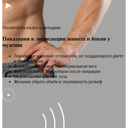
Посмотреть видео о методике
Показания к липосакции живота и боков у
мужчин
Локальные жировые отложения, не поддающиеся диете
и тренировкам
Выраженный живот при нормальном весе
Жировой валик над рубцом после операции
Недовольство формой тела
Желание убрать объём и подчеркнуть рельеф