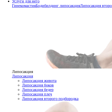
Услуги для него
Гинекомастия
Бодибилдинг липосакция
Липосакция второ
Липосакция
Липосакция
Липосакция живота
Липосакция боков
Липосакция бедер
Липосакция плеч
Липосакция второго подбородка