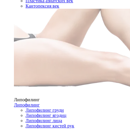
Пластика азиатских век
Кантопексия век
Липофилинг
Липофилинг
Липофилинг груди
Липофилинг ягодиц
Липофилинг лица
Липофилинг кистей рук