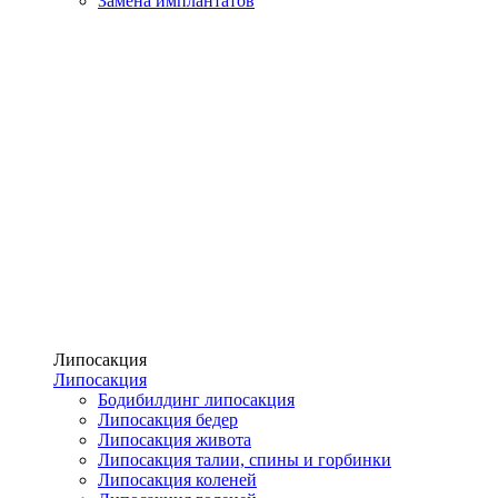
Замена имплантатов
Липосакция
Липосакция
Бодибилдинг липосакция
Липосакция бедер
Липосакция живота
Липосакция талии, спины и горбинки
Липосакция коленей