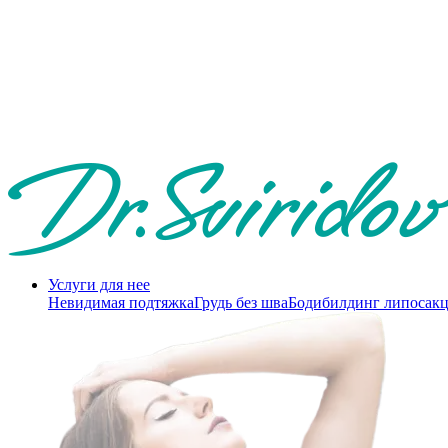
Услуги для нее
Невидимая подтяжка
Грудь без шва
Бодибилдинг липосак