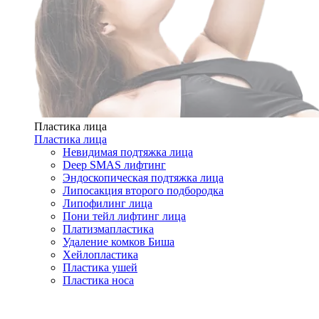
Пластика лица
Пластика лица
Невидимая подтяжка лица
Deep SMAS лифтинг
Эндоскопическая подтяжка лица
Липосакция второго подбородка
Липофилинг лица
Пони тейл лифтинг лица
Платизмапластика
Удаление комков Биша
Хейлопластика
Пластика ушей
Пластика носа