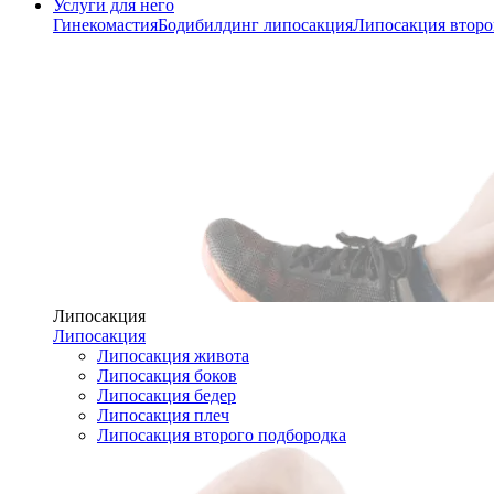
Услуги для него
Гинекомастия
Бодибилдинг липосакция
Липосакция второ
Липосакция
Липосакция
Липосакция живота
Липосакция боков
Липосакция бедер
Липосакция плеч
Липосакция второго подбородка