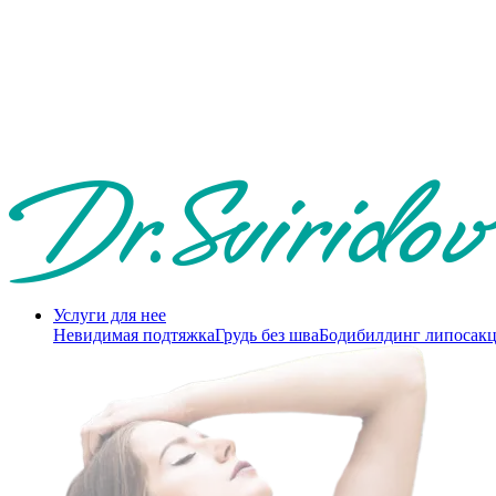
Услуги для нее
Невидимая подтяжка
Грудь без шва
Бодибилдинг липосак