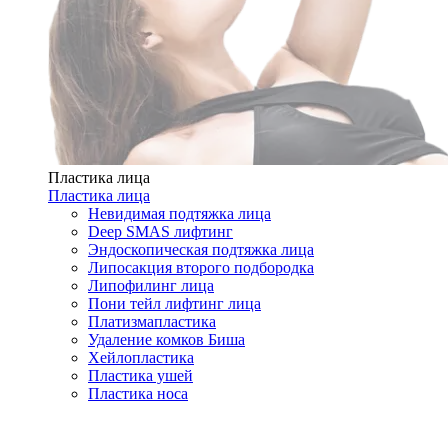
Пластика лица
Пластика лица
Невидимая подтяжка лица
Deep SMAS лифтинг
Эндоскопическая подтяжка лица
Липосакция второго подбородка
Липофилинг лица
Пони тейл лифтинг лица
Платизмапластика
Удаление комков Биша
Хейлопластика
Пластика ушей
Пластика носа