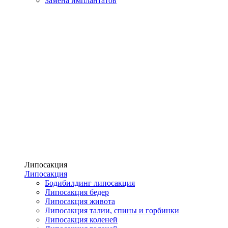
Замена имплантатов
Липосакция
Липосакция
Бодибилдинг липосакция
Липосакция бедер
Липосакция живота
Липосакция талии, спины и горбинки
Липосакция коленей