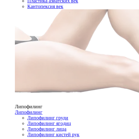
Пластика азиатских век
Кантопексия век
Липофилинг
Липофилинг
Липофилинг груди
Липофилинг ягодиц
Липофилинг лица
Липофилинг кистей рук