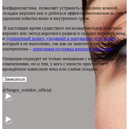
Блефаропластика позволяет устранить нависание кожной
складки верхних век и добиться эффекта омоложения за счёт
удаления избытка кожи и внутренних грыж.
В настоящее время существует несколько методов пластики
верхних век: метод короткого разреза в складке верхнего века
и
удлиненный разрез, уходящий к наружному углу брови
,
который я не выполняю, так как он заметен и ему есть
альтернатива –
невидимая подтяжка верхней зоны лица
.
Операция подходит не только женщинам с возрастными
изменениями, но и тем, у кого с юности присутствует
врождённое нависание века или слабая складка.
Записаться
@Sergey_sviridov_official