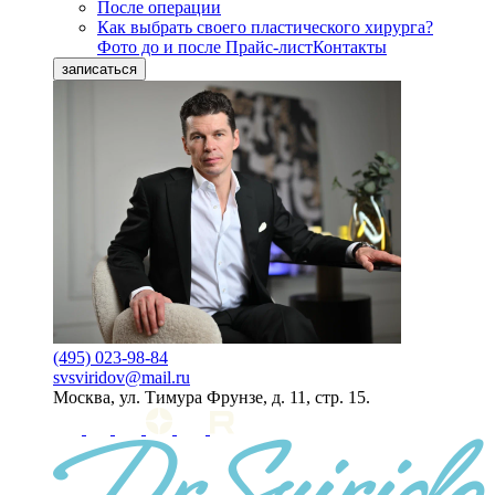
После операции
Как выбрать своего пластического хирурга?
Фото до и после
Прайс-лист
Контакты
записаться
(495) 023-98-84
svsviridov@mail.ru
Москва, ул. Тимура Фрунзе, д. 11, стр. 15.