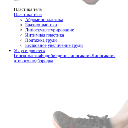
Пластика тела
Пластика тела
Абдоминопластика
Брахиопластика
Липоскульптурирование
Интимная пластика
Подтяжка груди
Бесшовное увеличение груди
Услуги для него
Гинекомастия
Бодибилдинг липосакция
Липосакция
второго подбородка