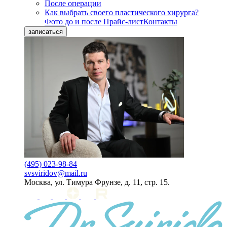
После операции
Как выбрать своего пластического хирурга?
Фото до и после
Прайс-лист
Контакты
записаться
(495) 023-98-84
svsviridov@mail.ru
Москва, ул. Тимура Фрунзе, д. 11, стр. 15.