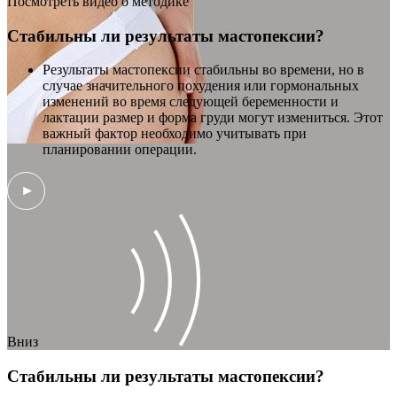
Посмотреть видео о методике
Стабильны ли результаты мастопексии?
Результаты мастопексии стабильны во времени, но в
случае значительного похудения или гормональных
изменений во время следующей беременности и
лактации размер и форма груди могут измениться. Этот
важный фактор необходимо учитывать при
планировании операции.
Вниз
Стабильны ли результаты мастопексии?