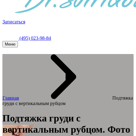
Записаться
(495) 023-98-84
Меню
Главная
Подтяжка
груди с вертикальным рубцом
Подтяжка груди с
вертикальным рубцом. Фото