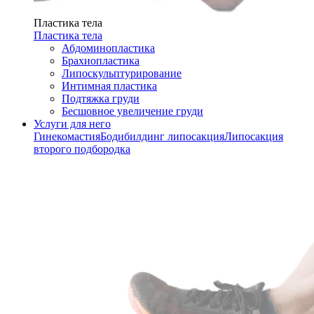
Пластика тела
Пластика тела
Абдоминопластика
Брахиопластика
Липоскульптурирование
Интимная пластика
Подтяжка груди
Бесшовное увеличение груди
Услуги для него
Гинекомастия
Бодибилдинг липосакция
Липосакция
второго подбородка