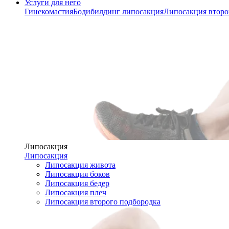
Услуги для него
Гинекомастия
Бодибилдинг липосакция
Липосакция второ
Липосакция
Липосакция
Липосакция живота
Липосакция боков
Липосакция бедер
Липосакция плеч
Липосакция второго подбородка