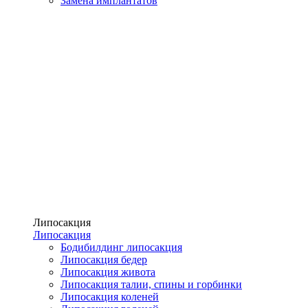
Замена имплантатов
Липосакция
Липосакция
Бодибилдинг липосакция
Липосакция бедер
Липосакция живота
Липосакция талии, спины и горбинки
Липосакция коленей