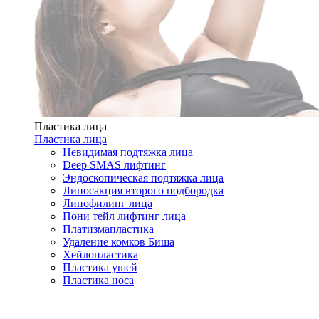
Пластика лица
Пластика лица
Невидимая подтяжка лица
Deep SMAS лифтинг
Эндоскопическая подтяжка лица
Липосакция второго подбородка
Липофилинг лица
Пони тейл лифтинг лица
Платизмапластика
Удаление комков Биша
Хейлопластика
Пластика ушей
Пластика носа