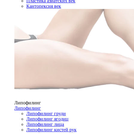
Пластика азиатских век
Кантопексия век
Липофилинг
Липофилинг
Липофилинг груди
Липофилинг ягодиц
Липофилинг лица
Липофилинг кистей рук