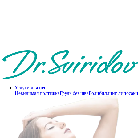
Услуги для нее
Невидимая подтяжка
Грудь без шва
Бодибилдинг липосак