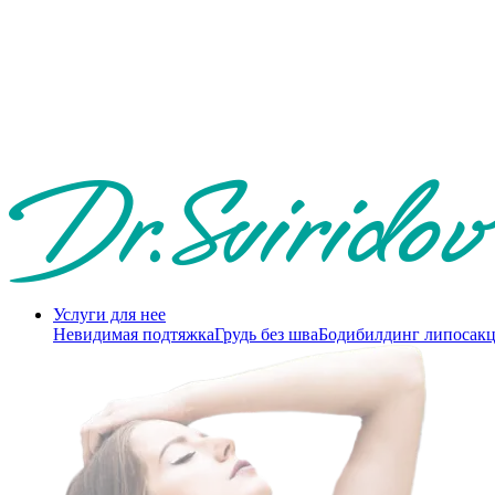
Услуги для нее
Невидимая подтяжка
Грудь без шва
Бодибилдинг липосак