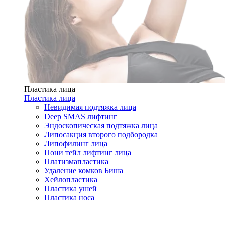
Пластика лица
Пластика лица
Невидимая подтяжка лица
Deep SMAS лифтинг
Эндоскопическая подтяжка лица
Липосакция второго подбородка
Липофилинг лица
Пони тейл лифтинг лица
Платизмапластика
Удаление комков Биша
Хейлопластика
Пластика ушей
Пластика носа