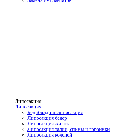
Замена имплантатов
Липосакция
Липосакция
Бодибилдинг липосакция
Липосакция бедер
Липосакция живота
Липосакция талии, спины и горбинки
Липосакция коленей