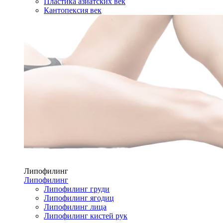
Пластика азиатских век
Кантопексия век
Липофилинг
Липофилинг
Липофилинг груди
Липофилинг ягодиц
Липофилинг лица
Липофилинг кистей рук