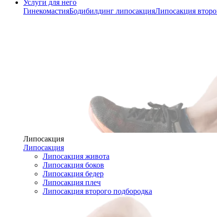
Услуги для него
Гинекомастия
Бодибилдинг липосакция
Липосакция второ
Липосакция
Липосакция
Липосакция живота
Липосакция боков
Липосакция бедер
Липосакция плеч
Липосакция второго подбородка