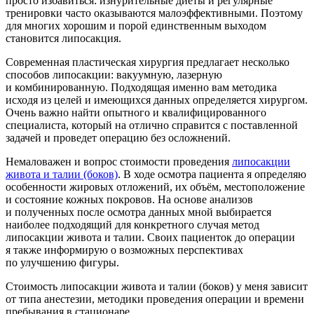
просто избавиться: изнурительные диеты и регулярные
тренировки часто оказываются малоэффективными. Поэтому
для многих хорошим и порой единственным выходом
становится липосакция.
Современная пластическая хирургия предлагает несколько
способов липосакции: вакуумную, лазерную
и комбинированную. Подходящая именно вам методика
исходя из целей и имеющихся данных определяется хирургом.
Очень важно найти опытного и квалифицированного
специалиста, который на отлично справится с поставленной
задачей и проведет операцию без осложнений.
Немаловажен и вопрос стоимости проведения
липосакции
живота и талии (боков)
. В ходе осмотра пациента я определяю
особенности жировых отложений, их объём, местоположение
и состояние кожных покровов. На основе анализов
и полученных после осмотра данных мной выбирается
наиболее подходящий для конкретного случая метод
липосакции живота и талии. Своих пациенток до операции
я также информирую о возможных перспективах
по улучшению фигуры.
Стоимость липосакции живота и талии (боков) у меня зависит
от типа анестезии, методики проведения операции и времени
пребывания в стационаре.