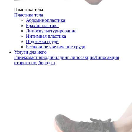
Пластика тела
Пластика тела
Абдоминопластика
Брахиопластика
Липоскульптурирование
Интимная пластика
Подтяжка груди
Бесшовное увеличение груди
Услуги для него
Гинекомастия
Бодибилдинг липосакция
Липосакция
второго подбородка