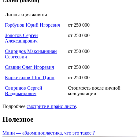
талии (боков)
Липосакция живота
Горбунов Юрий Игоревич
от 250 000
Золотов Сергей
от 250 000
Александрович
Свиридов Максимилиан
от 250 000
Сергеевич
Саввин Олег Игоревич
от 250 000
Киркисалов Шон Цион
от 250 000
Свиридов Сергей
Cтоимость после личной
Владимирович
консультации
Подробнее
смотрите в прайс-листе
.
Полезное
Мини — абдоминопластика, что это такое⁉️