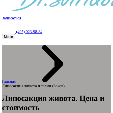
Записаться
(495) 023-98-84
Меню
Главная
Липосакция живота и талии (боков)
Липосакция живота. Цена и
стоимость