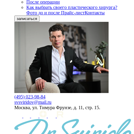
После операции
Как выбрать своего пластического хирурга?
Фото до и после
Прайс-лист
Контакты
записаться
(495) 023-98-84
svsviridov@mail.ru
Москва, ул. Тимура Фрунзе, д. 11, стр. 15.