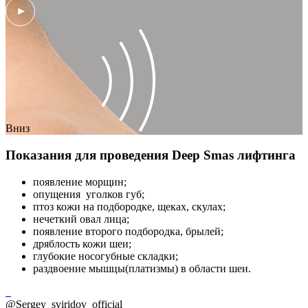
Вниз
Показания для проведения Deep Smas лифтинга
появление морщин;
опущения уголков губ;
птоз кожи на подбородке, щеках, скулах;
нечеткий овал лица;
появление второго подбородка, брылей;
дряблость кожи шеи;
глубокие носогубные складки;
раздвоение мышцы(платизмы) в области шеи.
@Sergey_sviridov_official