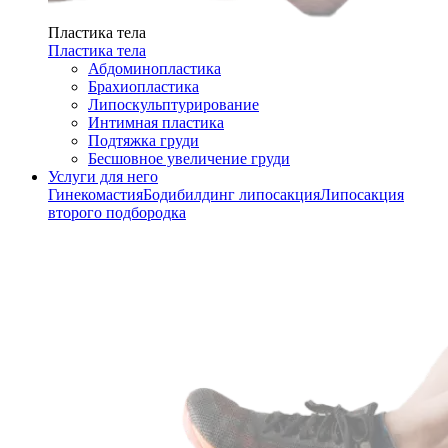
Пластика тела
Пластика тела
Абдоминопластика
Брахиопластика
Липоскульптурирование
Интимная пластика
Подтяжка груди
Бесшовное увеличение груди
Услуги для него
Гинекомастия
Бодибилдинг липосакция
Липосакция
второго подбородка