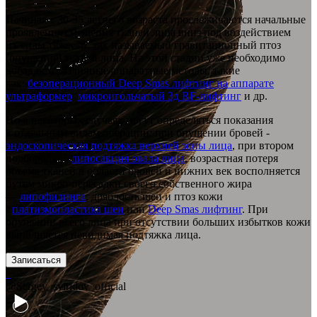
Начиная с 30-35 летнего возраста прослеживаются начальные
проявления смещения тканей лица вниз под воздействием
их силы тяжести, так называемый гравитационный птоз
(опущение) тканей лица. На этой стадии уже необходимо
добавлять различные аппаратные методы, такие
как:
безоперационный Deep Smas лифтинг на аппарате
ультраформер
,
микроигольчатый 3д RF-лифтинг
и др.
Но в некоторых случаях могут определяться показания
к отдельным видам операций: при опущении бровей -
эндоскопическая подтяжка верхней зоны лица
, при втором
подбородке -
липосакция овала лица
, возрастная потеря
объема тканей в области бровей и нижних век восполняется
путем микро-пересадки своего собственного жира
—
липофилинга
, дряблость шеи и птоз кожи
-
платизмопластика шеи
или
Deep Smas лифтинг
. При
опущении всего лица при отсутствии больших избытков кожи
выполняется невидимая подтяжка лица.
Записаться
@Sergey_sviridov_official