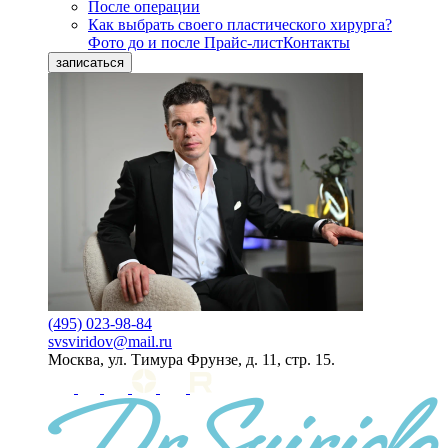
После операции
Как выбрать своего пластического хирурга?
Фото до и после
Прайс-лист
Контакты
записаться
(495) 023-98-84
svsviridov@mail.ru
Москва, ул. Тимура Фрунзе, д. 11, стр. 15.