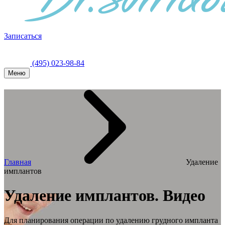
Записаться
(495) 023-98-84
Меню
Главная
Удаление
имплантов
Удаление имплантов. Видео
Для планирования операции по удалению грудного импланта