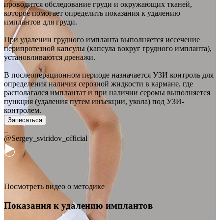
проводится обследование груди и окружающих тканей,
которое помогает определить показания к удалению
имплантов для груди.
При удалении грудного импланта выполняется иссечение
перипротезной капсулы (капсула вокруг грудного импланта),
установливаются дренажи.
В послеоперационном периоде назначается УЗИ контроль для
определения наличия серозной жидкости в кармане, где
располагался имплантат и при наличии серомы выполняется
пункция (удаления путем инъекции, укола) под УЗИ-
контролем.
Записаться
@Sergey_sviridov_official
Посмотреть видео о методике
Показания к удалению имплантов