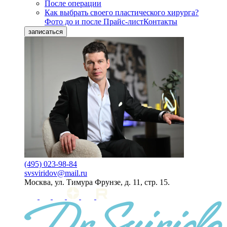
После операции
Как выбрать своего пластического хирурга?
Фото до и после
Прайс-лист
Контакты
записаться
(495) 023-98-84
svsviridov@mail.ru
Москва, ул. Тимура Фрунзе, д. 11, стр. 15.