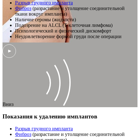
Разрыв грудного импланта
Фиброз
(разрастание и утолщение соединительной
ткани вокруг импланта)
Наличие серомы (жидкости)
Подозрение на ALCL (Т-клеточная лимфома)
Психологический и физический дискомфорт
Неудовлетворение формой груди после операции
Вниз
Показания к удалению имплантов
Разрыв грудного импланта
Фиброз
(разрастание и утолщение соединительной
ткани вокруг импланта)