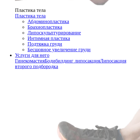
Пластика тела
Пластика тела
Абдоминопластика
Брахиопластика
Липоскульптурирование
Интимная пластика
Подтяжка груди
Бесшовное увеличение груди
Услуги для него
Гинекомастия
Бодибилдинг липосакция
Липосакция
второго подбородка