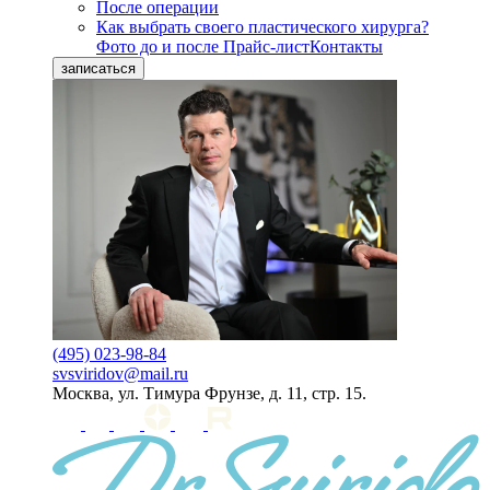
После операции
Как выбрать своего пластического хирурга?
Фото до и после
Прайс-лист
Контакты
записаться
(495) 023-98-84
svsviridov@mail.ru
Москва, ул. Тимура Фрунзе, д. 11, стр. 15.