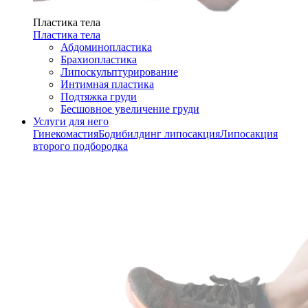
Пластика тела
Пластика тела
Абдоминопластика
Брахиопластика
Липоскульптурирование
Интимная пластика
Подтяжка груди
Бесшовное увеличение груди
Услуги для него
Гинекомастия
Бодибилдинг липосакция
Липосакция
второго подбородка