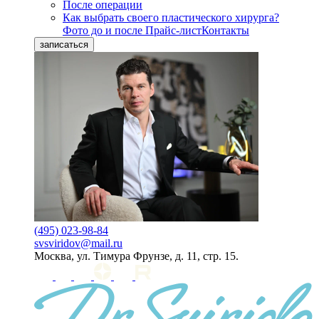
После операции
Как выбрать своего пластического хирурга?
Фото до и после
Прайс-лист
Контакты
записаться
(495) 023-98-84
svsviridov@mail.ru
Москва, ул. Тимура Фрунзе, д. 11, стр. 15.