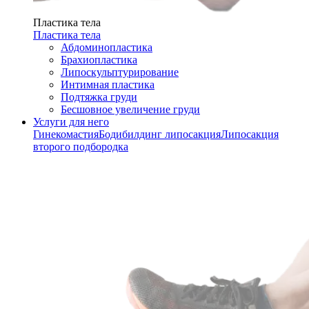
Пластика тела
Пластика тела
Абдоминопластика
Брахиопластика
Липоскульптурирование
Интимная пластика
Подтяжка груди
Бесшовное увеличение груди
Услуги для него
Гинекомастия
Бодибилдинг липосакция
Липосакция
второго подбородка