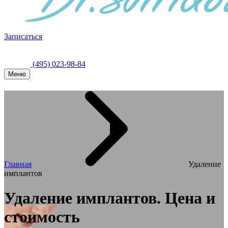
Записаться
(495) 023-98-84
Меню
Главная
Удаление
имплантов
Удаление имплантов. Цена и
стоимость