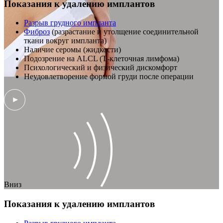
Показания к удалению имплантов
Разрыв грудного импланта
Фиброз
(разрастание и утолщение соединительной
ткани вокруг импланта)
Наличие серомы (жидкости)
Подозрение на ALCL (Т-клеточная лимфома)
Психологический и физический дискомфорт
Неудовлетворение формой груди после операции
Вниз
Показания к удалению имплантов