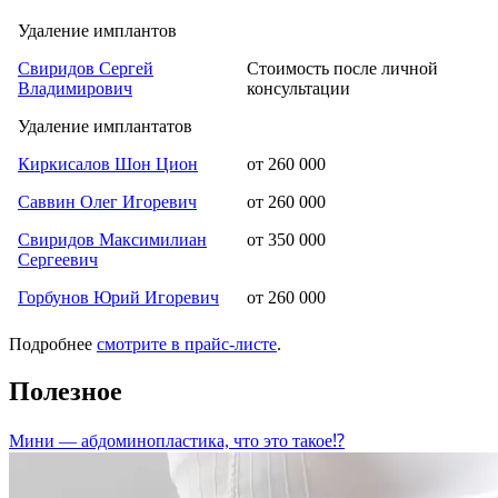
Удаление имплантов
Свиридов Сергей
Cтоимость после личной
Владимирович
консультации
Удаление имплантатов
Киркисалов Шон Цион
от 260 000
Саввин Олег Игоревич
от 260 000
Свиридов Максимилиан
от 350 000
Сергеевич
Горбунов Юрий Игоревич
от 260 000
Подробнее
смотрите в прайс-листе
.
Полезное
Мини — абдоминопластика, что это такое⁉️