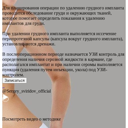
Для планирования операции по удалению грудного импланта
проводится обследование груди и окружающих тканей,
которое помогает определить показания к удалению
имплантов для груди.
При удалении грудного импланта выполняется иссечение
перипротезной капсулы (капсула вокруг грудного импланта),
установливаются дренажи.
В послеоперационном периоде назначается УЗИ контроль для
определения наличия серозной жидкости в кармане, где
располагался имплантат и при наличии серомы выполняется
пункция (удаления путем инъекции, укола) под УЗИ-
контролем.
Записаться
@Sergey_sviridov_official
Посмотреть видео о методике