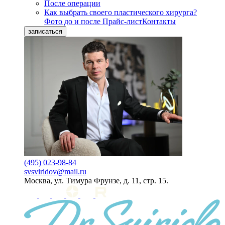
После операции
Как выбрать своего пластического хирурга?
Фото до и после
Прайс-лист
Контакты
записаться
(495) 023-98-84
svsviridov@mail.ru
Москва, ул. Тимура Фрунзе, д. 11, стр. 15.