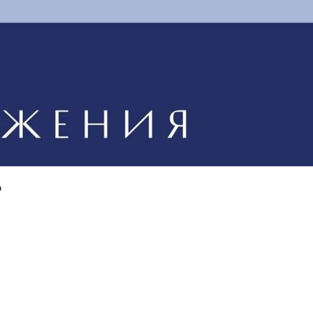
ягодицы
Складки на животе
Толстый живот
Целлюлит на
бедрах
Запись на консультацию
Оставьте заявку и мы вам перезвоним
Ваше имя
*
Ваш номер телефона
*
Тема консультации
Я прочитал и согласен с
политикой конфиденциальности
о