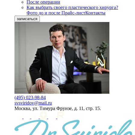
После операции
Как выбрать своего пластического хирурга?
Фото до и после
Прайс-лист
Контакты
записаться
(495) 023-98-84
svsviridov@mail.ru
Москва, ул. Тимура Фрунзе, д. 11, стр. 15.