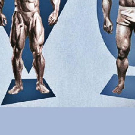
Дальше
Выберите что вас беспокоит
Маленькая грудь
Большое расстояние между грудью
Разные
ареолы / разная грудь
Грудь смотрит в разные
стороны
Увеличить грудь
Моделирование груди
Установка
имплантов
Вредна ли маммопластика
Капсулярная
контрактура
Наркоз при маммопластике
Импланты на всю
жизнь
Как выбирают имплант
Разрыв грудного
импланта
Спорт и маммопластика
Можно ли прощупать
имплант в груди
Осложнения после установки
имплантов
Провисающая грудь
Беременность и
маммопластика
Фиброз молочных желез
Боль в груди после
маммопластики
Дряблая кожа на животе
Дряблый
живот
Растяжки на животе
Жир на животе
Жир на
талии
Маленькая попа
Неплоский живот
Плоские