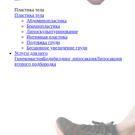
Пластика тела
Пластика тела
Абдоминопластика
Брахиопластика
Липоскульптурирование
Интимная пластика
Подтяжка груди
Бесшовное увеличение груди
Услуги для него
Гинекомастия
Бодибилдинг липосакция
Липосакция
второго подбородка