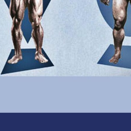
Дальше
Выберите что вас беспокоит
Маленькая грудь
Большое расстояние между грудью
Разные
ареолы / разная грудь
Грудь смотрит в разные
стороны
Увеличить грудь
Моделирование груди
Установка
имплантов
Вредна ли маммопластика
Капсулярная
контрактура
Наркоз при маммопластике
Импланты на всю
жизнь
Как выбирают имплант
Разрыв грудного
импланта
Спорт и маммопластика
Можно ли прощупать
имплант в груди
Осложнения после установки
имплантов
Провисающая грудь
Беременность и
маммопластика
Фиброз молочных желез
Боль в груди после
маммопластики
Дряблая кожа на животе
Дряблый
живот
Растяжки на животе
Жир на животе
Жир на
талии
Маленькая попа
Неплоский живот
Плоские
ягодицы
Складки на животе
Толстый живот
Целлюлит на
бедрах
Запись на консультацию
Оставьте заявку и мы вам перезвоним
Ваше имя
*