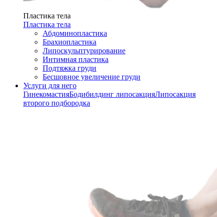
Пластика тела
Пластика тела
Абдоминопластика
Брахиопластика
Липоскульптурирование
Интимная пластика
Подтяжка груди
Бесшовное увеличение груди
Услуги для него
Гинекомастия
Бодибилдинг липосакция
Липосакция
второго подбородка