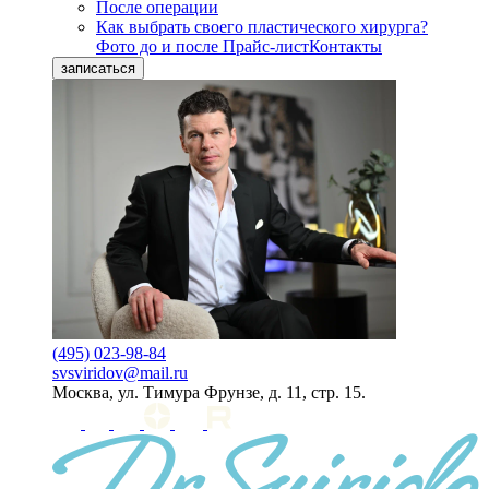
После операции
Как выбрать своего пластического хирурга?
Фото до и после
Прайс-лист
Контакты
записаться
(495) 023-98-84
svsviridov@mail.ru
Москва, ул. Тимура Фрунзе, д. 11, стр. 15.