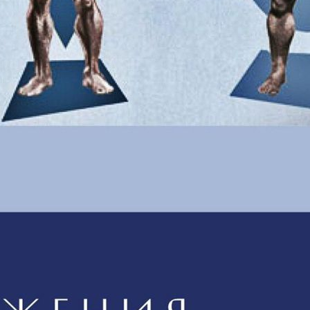
Выберите что вас беспокоит
Маленькая грудь
Большое расстояние между грудью
Разные
ареолы / разная грудь
Грудь смотрит в разные
стороны
Увеличить грудь
Моделирование груди
Установка
имплантов
Вредна ли маммопластика
Капсулярная
контрактура
Наркоз при маммопластике
Импланты на всю
жизнь
Как выбирают имплант
Разрыв грудного
импланта
Спорт и маммопластика
Можно ли прощупать
имплант в груди
Осложнения после установки
имплантов
Провисающая грудь
Беременность и
маммопластика
Фиброз молочных желез
Боль в груди после
маммопластики
Дряблая кожа на животе
Дряблый
живот
Растяжки на животе
Жир на животе
Жир на
талии
Маленькая попа
Неплоский живот
Плоские
ягодицы
Складки на животе
Толстый живот
Целлюлит на
бедрах
Запись на консультацию
Оставьте заявку и мы вам перезвоним
Ваше имя
*
Ваш номер телефона
*
Тема консультации