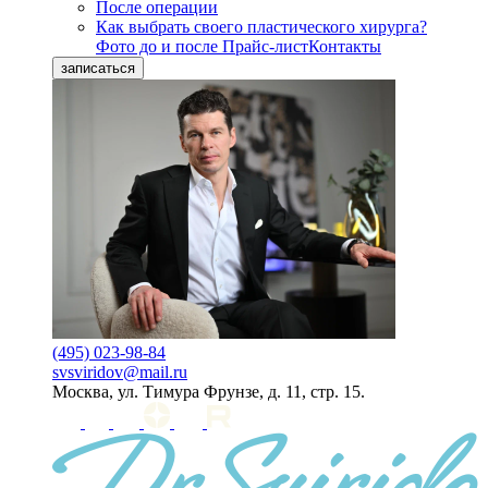
После операции
Как выбрать своего пластического хирурга?
Фото до и после
Прайс-лист
Контакты
записаться
(495) 023-98-84
svsviridov@mail.ru
Москва, ул. Тимура Фрунзе, д. 11, стр. 15.