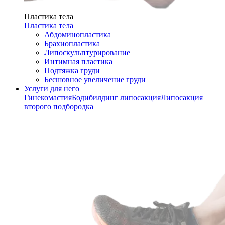
Пластика тела
Пластика тела
Абдоминопластика
Брахиопластика
Липоскульптурирование
Интимная пластика
Подтяжка груди
Бесшовное увеличение груди
Услуги для него
Гинекомастия
Бодибилдинг липосакция
Липосакция
второго подбородка